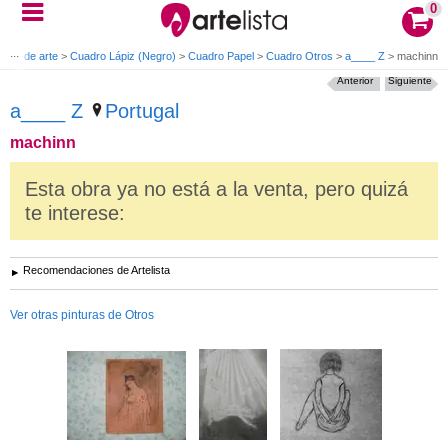
0
bras de arte
>
Cuadro Lápiz (Negro)
>
Cuadro Papel
>
Cuadro Otros
>
a____ Z
>
machinn
Anterior
Siguiente
a____ Z
Portugal
machinn
Esta obra ya no está a la venta, pero quizá
te interese:
Recomendaciones de Artelista
Ver otras pinturas de Otros