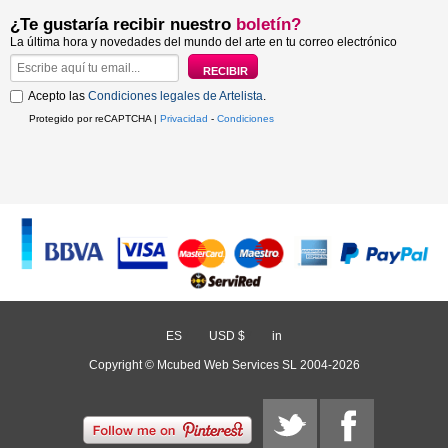
¿Te gustaría recibir nuestro
boletín?
La última hora y novedades del mundo del arte en tu correo electrónico
Acepto las
Condiciones legales de Artelista
.
Protegido por reCAPTCHA |
Privacidad
-
Condiciones
ES
/
USD $
/
in
Copyright © Mcubed Web Services SL 2004-2026