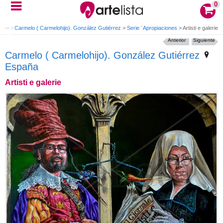
0
as de Carmelo ( Carmelohijo). González Gutiérrez
>
Serie ¨Apropiaciones
>
Artisti e galerie
Anterior
Siguiente
Carmelo ( Carmelohijo). González Gutiérrez
España
Artisti e galerie