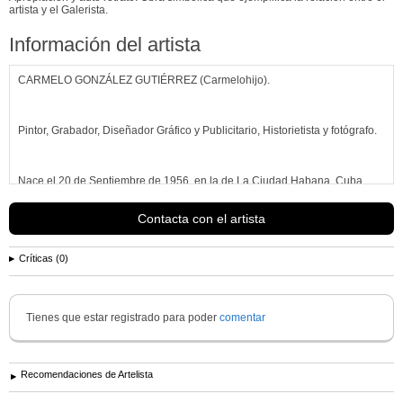
artista y el Galerista.
Información del artista
CARMELO GONZÁLEZ GUTIÉRREZ (Carmelohijo).
Pintor, Grabador, Diseñador Gráfico y Publicitario, Historietista y fotógrafo.
Nace el 20 de Septiembre de 1956, en la de La Ciudad Habana, Cuba.
Contacta con el artista
Hijo de padres grabadores y pintores: Ana Rosa y Carmelo figuras cimeras
ambos de las Artes Plásticas
Críticas (0)
Cubanas del Siglo XX, permanentes en las salas del Museo Nacional de
Bellas Artes de La Habana.
Tienes que estar registrado para poder
comentar
Desde 1976 trabaja como Historietista (dibujante de Comics), en la
Dirección de
Recomendaciones de Artelista
Ver más información de
Carmelo ( Carmelohijo). González Gutiérrez