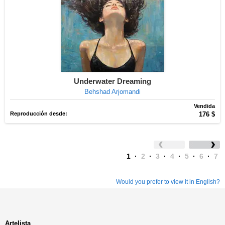
Underwater Dreaming
Behshad Arjomandi
Vendida
Reproducción desde:
176 $
1
·
2
·
3
·
4
·
5
·
6
·
7
Would you prefer to view it in English?
Artelista