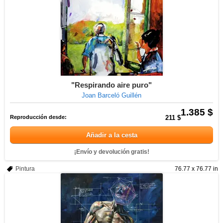
"Respirando aire puro"
Joan Barceló Guillén
1.385 $
Reproducción desde:
211 $
Añadir a la cesta
¡Envío y devolución gratis!
Pintura
76.77 x 76.77 in