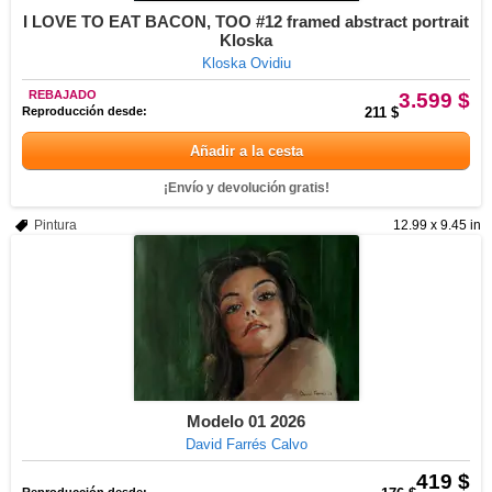
I LOVE TO EAT BACON, TOO #12 framed abstract portrait
Kloska
Kloska Ovidiu
REBAJADO
3.599 $
Reproducción desde:
211 $
Añadir a la cesta
¡Envío y devolución gratis!
Pintura
12.99 x 9.45 in
Modelo 01 2026
David Farrés Calvo
419 $