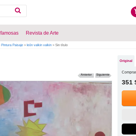
 famosas
Revista de Arte
>
Pintura Paisaje
>
león valkin valkin
>
Sin título
Original
Comprar
Anterior
Siguiente
351 