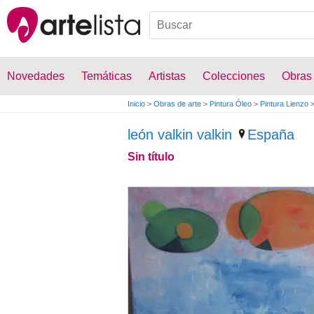
Novedades
Temáticas
Artistas
Colecciones
Obras
Inicio
>
Obras de arte
>
Pintura Óleo
>
Pintura Lienzo
león valkin valkin
España
Sin título