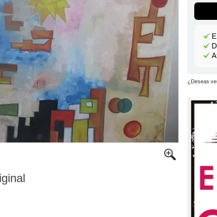
E
D
A
¿Deseas ver
iginal