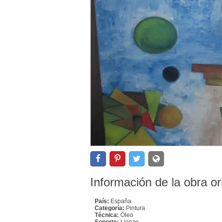
Información de la obra or
País:
España
Categoría:
Pintura
Técnica:
Óleo
Soporte:
Lienzo