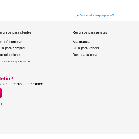
¿Contenido inapropiado?
cursos para clientes
Recursos para artistas
r qué comprar
Alta gratuita
ía para comprar
Guía para vender
eproducciones
Destaca tu obra
rvicios corporativos
letín?
e en tu correo electrónico
ta
.