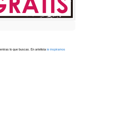
ntras lo que buscas. En artelista
te inspiramos