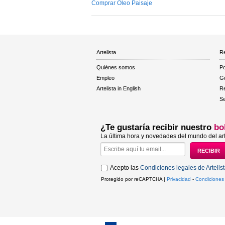
Comprar Óleo Paisaje
Artelista
Re
Quiénes somos
Po
Empleo
Gu
Artelista in English
R
Se
¿Te gustaría recibir nuestro
bo
La última hora y novedades del mundo del art
Acepto las
Condiciones legales de Artelis
Protegido por reCAPTCHA |
Privacidad
-
Condiciones