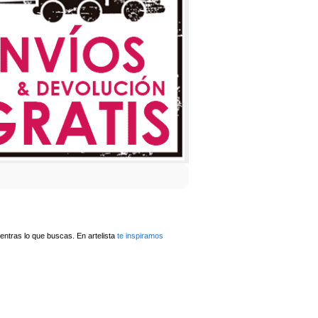
ntras lo que buscas. En artelista
te inspiramos