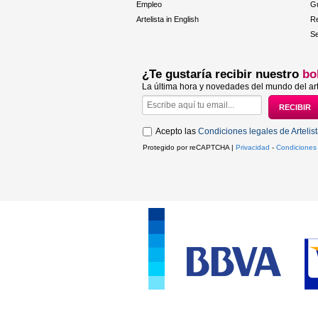
Empleo
Gu
Artelista in English
R
Se
¿Te gustaría recibir nuestro
bo
La última hora y novedades del mundo del art
Acepto las
Condiciones legales de Artelis
Protegido por reCAPTCHA |
Privacidad
-
Condiciones