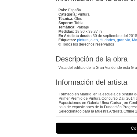
País:
España
Categoría:
Pintura
Técnica:
Óleo
Soporte:
Tabla
Temática:
Paisaje
Medidas:
18.90 x 39.37 in
En Artelista desde:
30 de septiembre del 201
Etiquetas:
pintura
,
oleo
,
ciudades
,
gran via
,
Ma
© Todos los derechos reservados
Descripción de la obra
Vista del edificio de la Gran Via donde está Gr
Información del artista
Formado en Madrid, en la escuela de pintura d
Primer Premio de Pintura Concurso Dali 2014 p
Exposiciones en Galeria Ulma Carisa , en Cen
sala de exposiciones de la Fundación Progreso 
Seleccionado para la Muestra Artelista Offline
Con