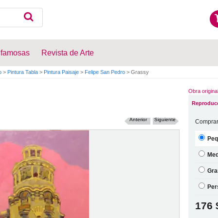
 famosas
Revista de Arte
o
>
Pintura Tabla
>
Pintura Paisaje
>
Felipe San Pedro
>
Grassy
Obra origina
Reproducc
Anterior
Siguiente
Comprar
Peq
Med
Gra
Per
176 