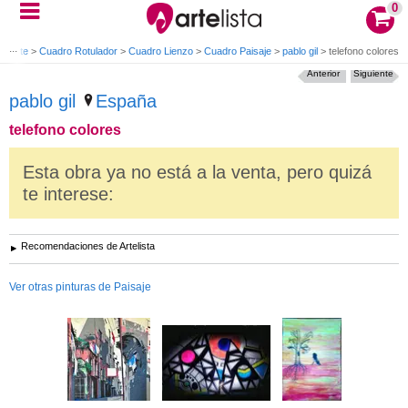
0
e arte
>
Cuadro Rotulador
>
Cuadro Lienzo
>
Cuadro Paisaje
>
pablo gil
>
telefono colores
Anterior
Siguiente
pablo gil
España
telefono colores
Esta obra ya no está a la venta, pero quizá
te interese:
Recomendaciones de Artelista
Ver otras pinturas de Paisaje