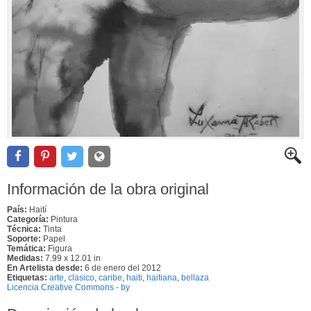
Información de la obra original
País:
Haití
Categoría:
Pintura
Técnica:
Tinta
Soporte:
Papel
Temática:
Figura
Medidas:
7.99 x 12.01 in
En Artelista desde:
6 de enero del 2012
Etiquetas:
arte
,
clasico
,
caribe
,
haiti
,
haitiana
,
bellaza
Licencia Creative Commons - by