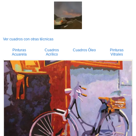
Ver cuadros con otras técnicas
Pinturas
Cuadros
Cuadros Óleo
Pinturas
Acuarela
Acrílico
Vitrales