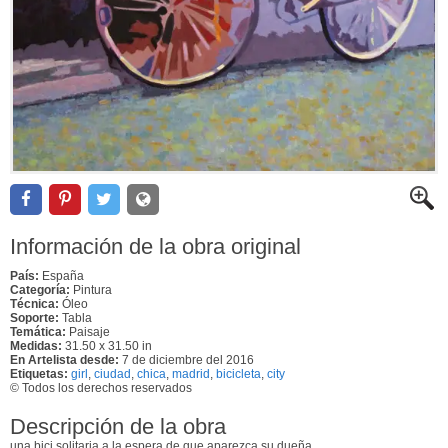
Información de la obra original
País:
España
Categoría:
Pintura
Técnica:
Óleo
Soporte:
Tabla
Temática:
Paisaje
Medidas:
31.50 x 31.50 in
En Artelista desde:
7 de diciembre del 2016
Etiquetas:
girl
,
ciudad
,
chica
,
madrid
,
bicicleta
,
city
© Todos los derechos reservados
Descripción de la obra
una bici solitaria a la espera de que aparezca su dueña