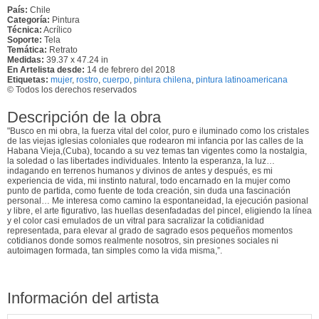
País:
Chile
Categoría:
Pintura
Técnica:
Acrílico
Soporte:
Tela
Temática:
Retrato
Medidas:
39.37 x 47.24 in
En Artelista desde:
14 de febrero del 2018
Etiquetas:
mujer
,
rostro
,
cuerpo
,
pintura chilena
,
pintura latinoamericana
© Todos los derechos reservados
Descripción de la obra
"Busco en mi obra, la fuerza vital del color, puro e iluminado como los cristales
de las viejas iglesias coloniales que rodearon mi infancia por las calles de la
Habana Vieja,(Cuba), tocando a su vez temas tan vigentes como la nostalgia,
la soledad o las libertades individuales. Intento la esperanza, la luz…
indagando en terrenos humanos y divinos de antes y después, es mi
experiencia de vida, mi instinto natural, todo encarnado en la mujer como
punto de partida, como fuente de toda creación, sin duda una fascinación
personal… Me interesa como camino la espontaneidad, la ejecución pasional
y libre, el arte figurativo, las huellas desenfadadas del pincel, eligiendo la línea
y el color casi emulados de un vitral para sacralizar la cotidianidad
representada, para elevar al grado de sagrado esos pequeños momentos
cotidianos donde somos realmente nosotros, sin presiones sociales ni
autoimagen formada, tan simples como la vida misma,”.
Información del artista