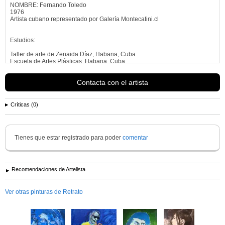
NOMBRE: Fernando Toledo
1976
Artista cubano representado por Galería Montecatini.cl
Estudios:
Taller de arte de Zenaida Díaz, Habana, Cuba
Escuela de Artes Plásticas, Habana, Cuba
Academia de Artes San Alejandro, Habana, Cuba
Magister en Humanidades, Mención Historia del Arte, Universidad del
Contacta con el artista
Desarrollo, Chile
Actualmente Profesor de
dibujo
, facultad de Diseño, Universidad del
Desarrollo / Profesor de Arte, proyecto ?talentos? de la
Críticas (0)
Ver más información de
Fernando Toledo
Tienes que estar registrado para poder
comentar
Recomendaciones de Artelista
Ver otras pinturas de Retrato