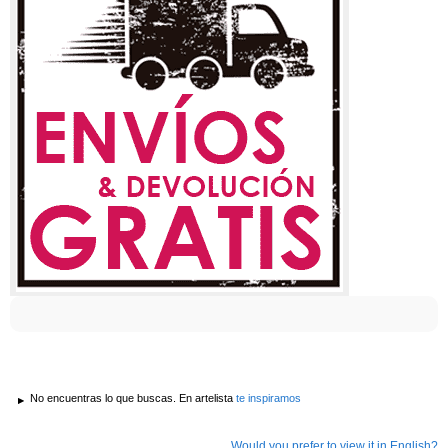
No encuentras lo que buscas. En artelista
te inspiramos
Would you prefer to view it in English?