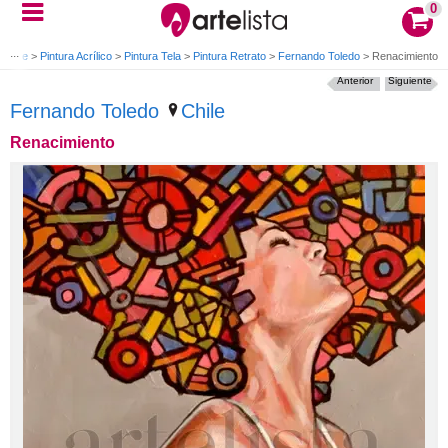
0
e arte
>
Pintura Acrílico
>
Pintura Tela
>
Pintura Retrato
>
Fernando Toledo
>
Renacimiento
Anterior
Siguiente
Fernando Toledo
Chile
Renacimiento