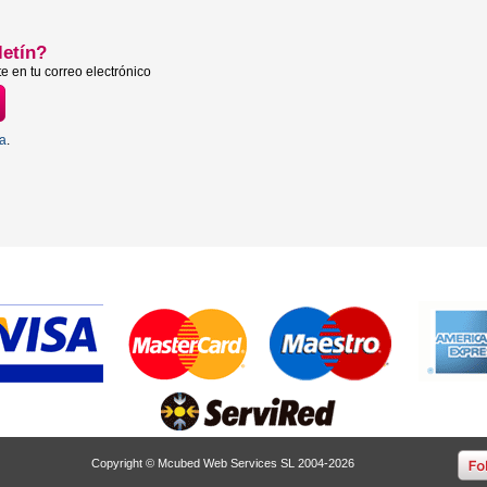
letín?
e en tu correo electrónico
ta
.
Copyright © Mcubed Web Services SL 2004-2026