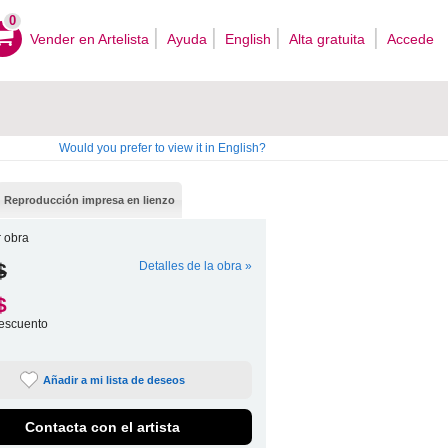
0
Vender en Artelista
Ayuda
English
Alta gratuita
Accede
Would you prefer to view it in English?
Reproducción impresa en lienzo
 obra
$
Detalles de la obra »
$
escuento
Añadir a mi lista de deseos
Contacta con el artista