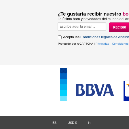
¿Te gustaría recibir nuestro
bo
La última hora y novedades del mundo del art
Acepto las
Condiciones legales de Artelis
Protegido por reCAPTCHA |
Privacidad
-
Condiciones
ES
/
USD $
/
in