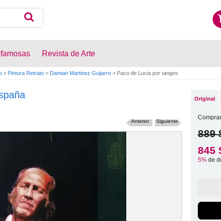
 famosas
Revista de Arte
o
>
Pintura Retrato
>
Damian Martinez Guijarro
>
Paco de Lucia por tangos
spaña
Original
Comprar
Anterior
Siguiente
889 
845 
5%
de d