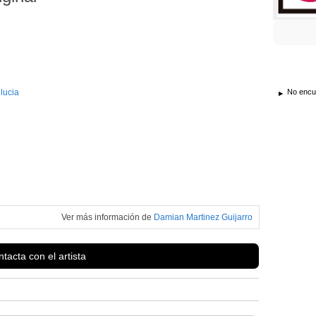
lucia
No encue
Ver más información de
Damian Martinez Guijarro
tacta con el artista