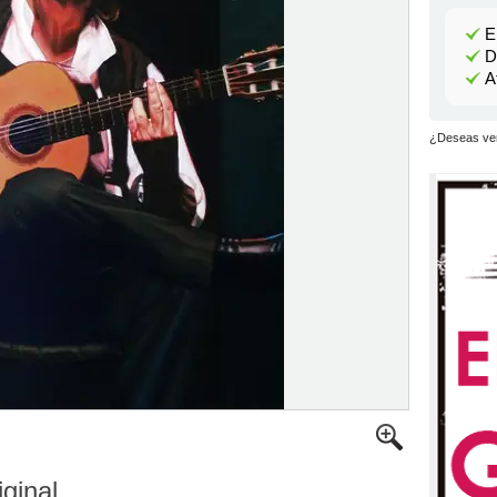
E
D
A
¿Deseas ver
iginal