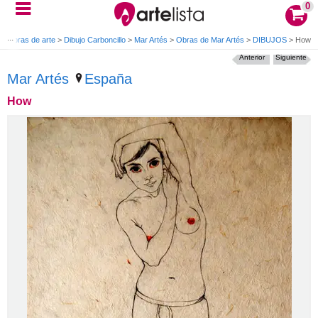
0
>
Obras de arte
>
Dibujo Carboncillo
>
Mar Artés
>
Obras de Mar Artés
>
DIBUJOS
>
How
Anterior
Siguiente
Mar Artés
España
How