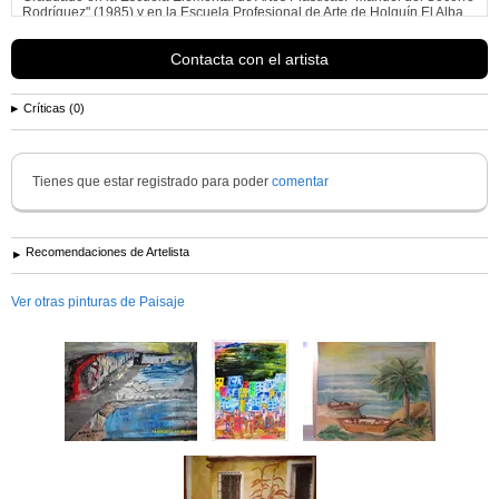
Rodríguez" (1985) y en la Escuela Profesional de Arte de Holguín El Alba
(1989) en la especialidad de Pintura y dibujo.
Ha realizado más de 50
exposiciones
, de ellas 12 Personales.
Contacta con el artista
Concursa y participa en los Salones Provinciales y Territoriales en los que
ha obtenido varios
Ver más información de
Rafael Fuentes Rojas
Críticas (0)
Tienes que estar registrado para poder
comentar
Recomendaciones de Artelista
Ver otras pinturas de Paisaje