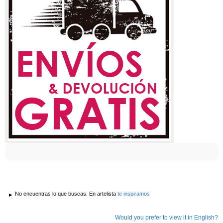
No encuentras lo que buscas. En artelista
te inspiramos
Would you prefer to view it in English?