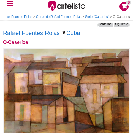
0
>
Rafael Fuentes Rojas
>
Obras de Rafael Fuentes Rojas
>
Serie ¨Caseríos¨
>
O-Caseríos
Anterior
Siguiente
Rafael Fuentes Rojas
Cuba
O-Caseríos