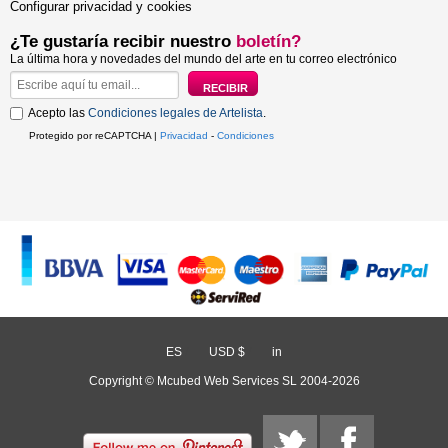
Configurar privacidad y cookies
¿Te gustaría recibir nuestro
boletín?
La última hora y novedades del mundo del arte en tu correo electrónico
Acepto las
Condiciones legales de Artelista
.
Protegido por reCAPTCHA |
Privacidad
-
Condiciones
ES
/
USD $
/
in
Copyright © Mcubed Web Services SL 2004-2026