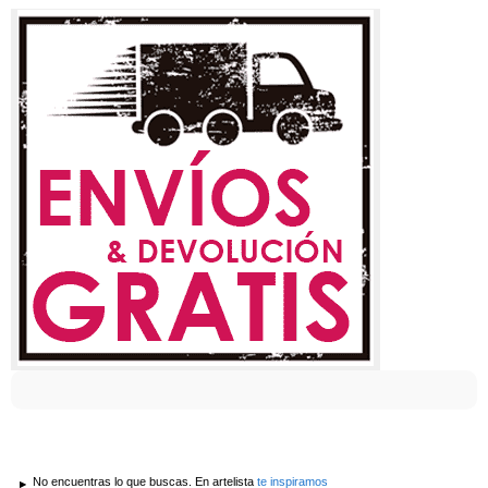
No encuentras lo que buscas. En artelista
te inspiramos