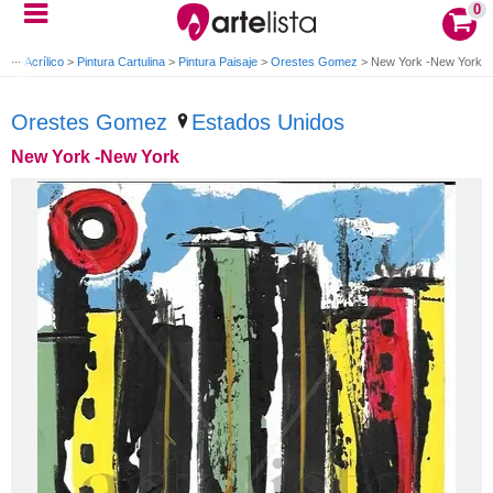
0
tura Acrílico
>
Pintura Cartulina
>
Pintura Paisaje
>
Orestes Gomez
>
New York -New York
Orestes Gomez
Estados Unidos
New York -New York