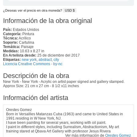
¿Deseas ver el precio en otra moneda?
USD $
Información de la obra original
País:
Estados Unidos
Categoría:
Pintura
Técnica:
Acrílico
Soporte:
Cartulina
Temática:
Paisaje
Medidas:
10.63 x 8.27 in
En Artelista desde:
25 de diciembre del 2017
Etiquetas:
new york
,
abstract
,
city
Licencia Creative Commons - by-nc
Descripción de la obra
New York - New York - Acrylic on artist paper signed and gallery stamped.
Approx Size: 21 cm x 27 cm - 8 1/2 x11 inches
Información del artista
Orestes Gomez
Born in Versallles Matanzas Cuba (1963) and came to United States in
1991.residing in W New York, NJ.
I have been painting for several years, working with oil paint.
I paint in different styles, including Surrealism, Abstractionism, My art
training stared at Qbava Art Gallery with professor Jesus Rivera
Ver más información de
Orestes Gomez