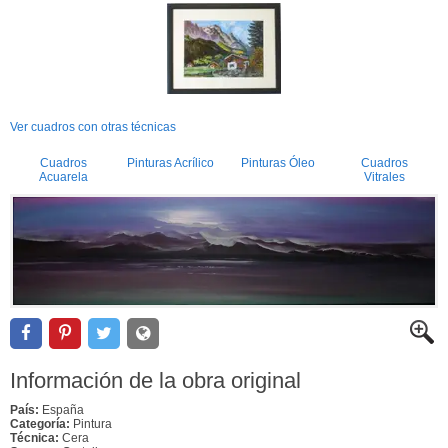
Ver cuadros con otras técnicas
Cuadros
Pinturas Acrílico
Pinturas Óleo
Cuadros
Acuarela
Vitrales
Información de la obra original
País:
España
Categoría:
Pintura
Técnica:
Cera