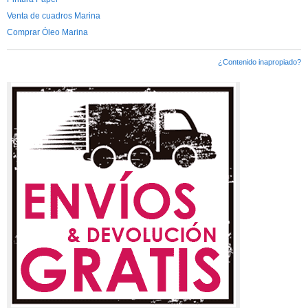
Venta de cuadros Marina
Comprar Óleo Marina
¿Contenido inapropiado?