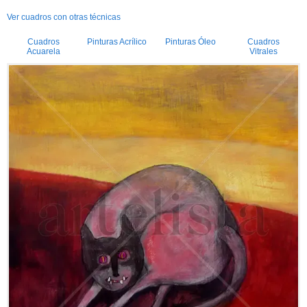
Ver cuadros con otras técnicas
Cuadros
Pinturas Acrílico
Pinturas Óleo
Cuadros
Acuarela
Vitrales