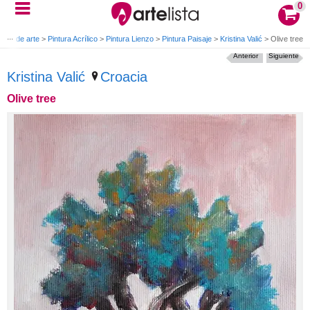
0
ras de arte
>
Pintura Acrílico
>
Pintura Lienzo
>
Pintura Paisaje
>
Kristina Valić
>
Olive tree
Anterior
Siguiente
Kristina Valić
Croacia
Olive tree