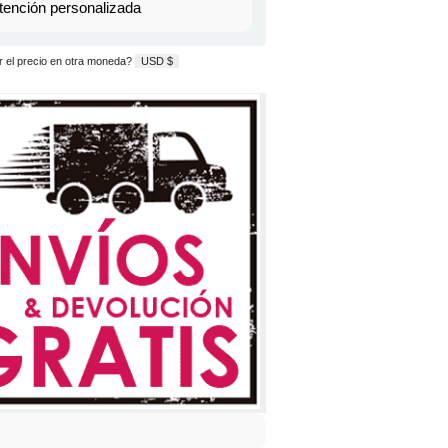
tención personalizada
 el precio en otra moneda?
USD $