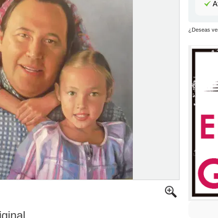
A
¿Deseas ver
iginal