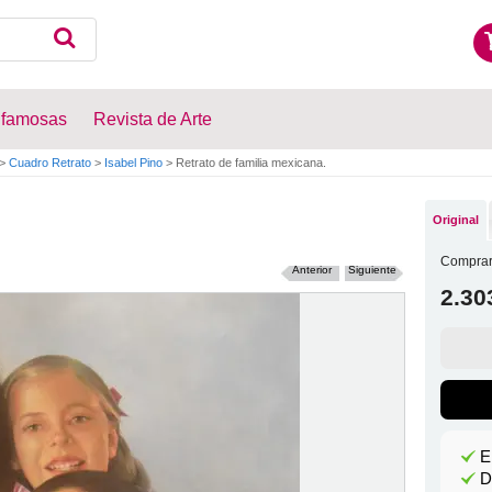
 famosas
Revista de Arte
>
Cuadro Retrato
>
Isabel Pino
>
Retrato de familia mexicana.
Original
Comprar
Anterior
Siguiente
2.30
E
D