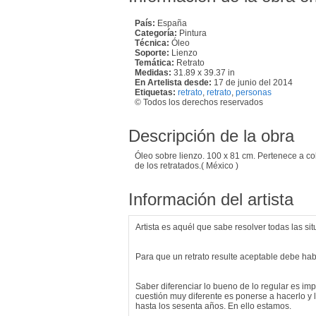
País:
España
Categoría:
Pintura
Técnica:
Óleo
Soporte:
Lienzo
Temática:
Retrato
Medidas:
31.89 x 39.37 in
En Artelista desde:
17 de junio del 2014
Etiquetas:
retrato
,
retrato
,
personas
© Todos los derechos reservados
Descripción de la obra
Óleo sobre lienzo. 100 x 81 cm. Pertenece a co
de los retratados.( México )
Información del artista
Artista es aquél que sabe resolver todas las si
Para que un retrato resulte aceptable debe ha
Saber diferenciar lo bueno de lo regular es imp
cuestión muy diferente es ponerse a hacerlo y 
hasta los sesenta años. En ello estamos.