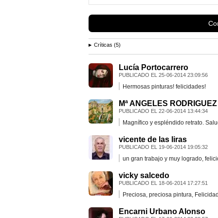
(Isabel Pino, agosto,...
Con
Críticas (5)
Lucía Portocarrero
PUBLICADO EL
25-06-2014 23:09:56
Hermosas pinturas! felicidades!
Mª ANGELES RODRIGUEZ
PUBLICADO EL
22-06-2014 13:44:34
Magnífico y espléndido retrato. Sal
vicente de las liras
PUBLICADO EL
19-06-2014 19:05:32
un gran trabajo y muy logrado, felic
vicky salcedo
PUBLICADO EL
18-06-2014 17:27:51
Preciosa, preciosa pintura, Felicidad
Encarni Urbano Alonso