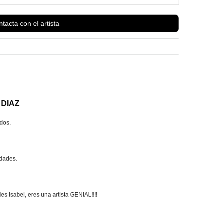
Ver más información de
Isabel Pino
tacta con el artista
 DIAZ
udos,
idades.
es Isabel, eres una artista GENIAL!!!!