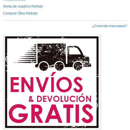
Venta de cuadros Retrato
Comprar Óleo Retrato
¿Contenido inapropiado?