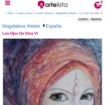
0
Cuadro Óleo
>
Cuadro Lienzo
>
Cuadro Retrato
>
Magdalena Weber
>
Los Ojos De Dios VI
Anterior
Siguiente
Magdalena Weber
España
Los Ojos De Dios VI