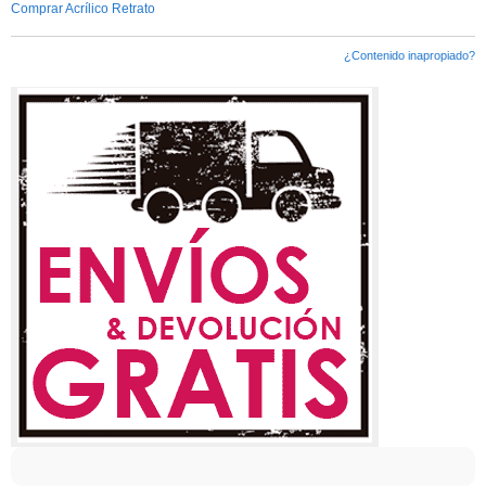
Comprar Acrílico Retrato
¿Contenido inapropiado?