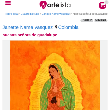
0
o
>
Cuadro Tela
>
Cuadro Retrato
>
Janette Name vasquez
>
nuestra señora de guadalupe
Anterior
Siguiente
Janette Name vasquez
Colombia
nuestra señora de guadalupe