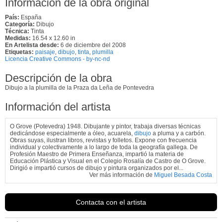
Información de la obra original
País:
España
Categoría:
Dibujo
Técnica:
Tinta
Medidas:
16.54 x 12.60 in
En Artelista desde:
6 de diciembre del 2008
Etiquetas:
paisaje
,
dibujo
,
tinta
,
plumilla
Licencia Creative Commons - by-nc-nd
Descripción de la obra
Dibujo a la plumilla de la Praza da Leña de Pontevedra
Información del artista
O Grove (Potevedra) 1948. Dibujante y pintor, trabaja diversas técnicas
dedicándose especialmente a óleo, acuarela,
dibujo
a pluma y a carbón.
Obras suyas, ilustran libros, revistas y folletos. Expone con frecuencia
individual y colectivamente a lo largo de toda la geografía gallega. De
Profesión Maestro de Primera Enseñanza, impartió la materia de
Educación Plástica y Visual en el Colegio Rosalía de Castro de O Grove.
Dirigió e impartió cursos de dibujo y pintura organizados por el...
Ver más información de
Miguel Besada Costa
Contacta con el artista