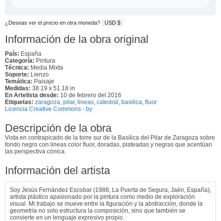
¿Deseas ver el precio en otra moneda?
USD $
Información de la obra original
País:
España
Categoría:
Pintura
Técnica:
Media Mixta
Soporte:
Lienzo
Temática:
Paisaje
Medidas:
38.19 x 51.18 in
En Artelista desde:
10 de febrero del 2016
Etiquetas:
zaragoza
,
pilar
,
lineas
,
catedral
,
basilica
,
fluor
Licencia Creative Commons - by
Descripción de la obra
Vista en contrapicado de la torre sur de la Basílica del Pilar de Zaragoza sobre
fondo negro con lineas color fluor, doradas, plateadas y negras que acentúan
las perspectiva cónica.
Información del artista
Soy Jesús Fernández Escobar (1988, La Puerta de Segura, Jaén, España),
artista plástico apasionado por la pintura como medio de exploración
visual. Mi trabajo se mueve entre la figuración y la abstracción, donde la
geometría no solo estructura la composición, sino que también se
convierte en un lenguaje expresivo propio.