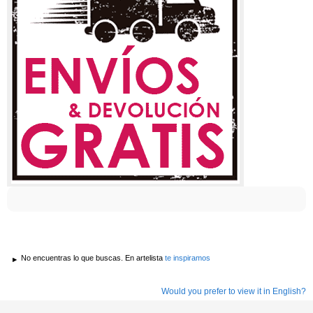
No encuentras lo que buscas. En artelista
te inspiramos
Would you prefer to view it in English?