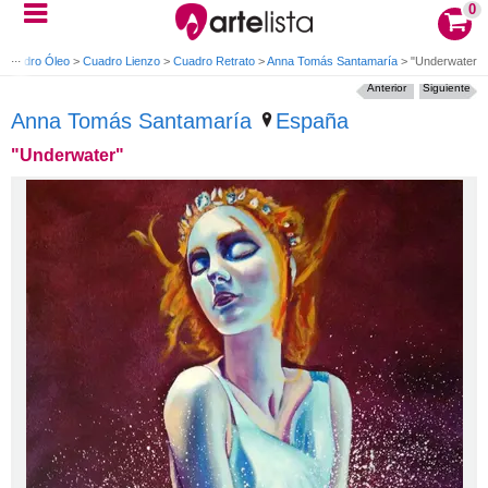
0
Cuadro Óleo
>
Cuadro Lienzo
>
Cuadro Retrato
>
Anna Tomás Santamaría
>
"Underwater"
Anterior
Siguiente
Anna Tomás Santamaría
España
"Underwater"