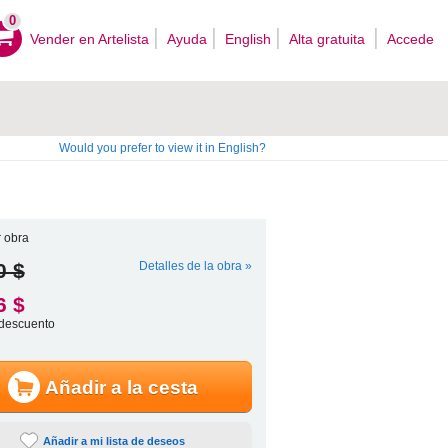
0
Vender en Artelista
Ayuda
English
Alta gratuita
Accede
Would you prefer to view it in English?
 obra
0 $
Detalles de la obra »
6 $
descuento
Añadir a la cesta
Añadir a mi lista de deseos