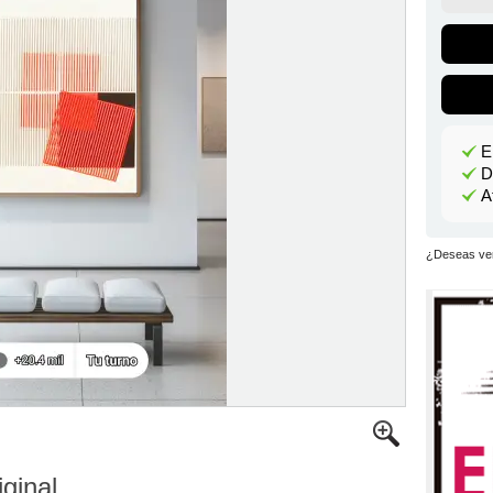
E
D
A
¿Deseas ver
iginal