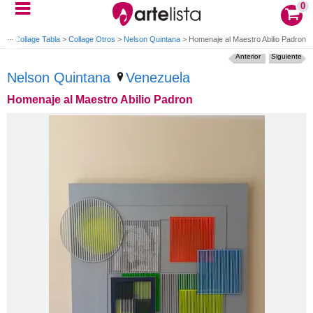
0
te
>
Collage Tabla
>
Collage Otros
>
Nelson Quintana
>
Homenaje al Maestro Abilio Padron
Anterior
Siguiente
Nelson Quintana
Venezuela
Homenaje al Maestro Abilio Padron