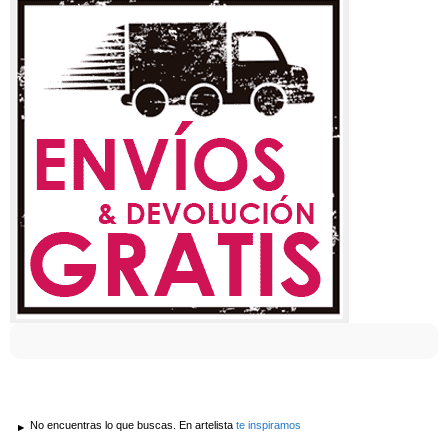
No encuentras lo que buscas. En artelista
te inspiramos