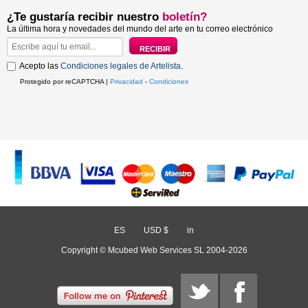
¿Te gustaría recibir nuestro
boletín?
La última hora y novedades del mundo del arte en tu correo electrónico
Acepto las
Condiciones legales de Artelista
.
Protegido por reCAPTCHA |
Privacidad
-
Condiciones
ES
/
USD $
/
in
Copyright © Mcubed Web Services SL 2004-2026