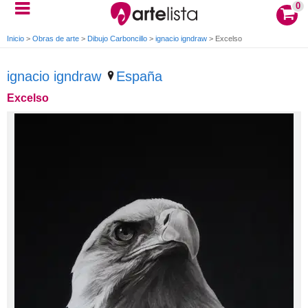
0
Inicio
>
Obras de arte
>
Dibujo Carboncillo
>
ignacio igndraw
>
Excelso
ignacio igndraw
España
Excelso