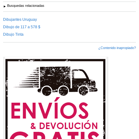
Busquedas relacionadas
Dibujantes Uruguay
Dibujo de 117 a 578 $
Dibujo Tinta
¿Contenido inapropiado?