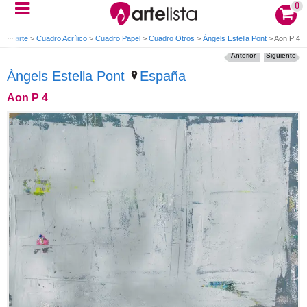
0
 de arte
>
Cuadro Acrílico
>
Cuadro Papel
>
Cuadro Otros
>
Àngels Estella Pont
>
Aon P 4
Anterior
Siguiente
Àngels Estella Pont
España
Aon P 4