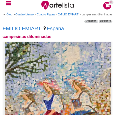
0
adro Óleo
>
Cuadro Lienzo
>
Cuadro Figura
>
EMILIO EMIART
>
campesinas difuminadas
Anterior
Siguiente
EMILIO EMIART
España
campesinas difuminadas