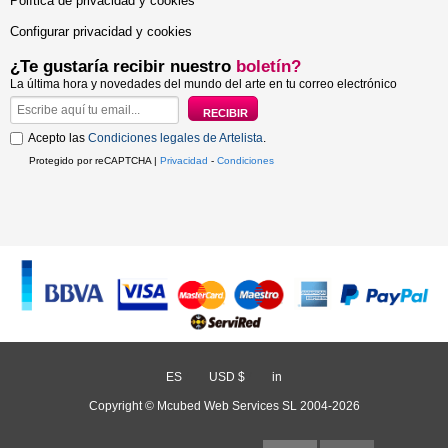
Política de privacidad y cookies
Configurar privacidad y cookies
¿Te gustaría recibir nuestro
boletín?
La última hora y novedades del mundo del arte en tu correo electrónico
Acepto las
Condiciones legales de Artelista
.
Protegido por reCAPTCHA |
Privacidad
-
Condiciones
ES
/
USD $
/
in
Copyright © Mcubed Web Services SL 2004-2026