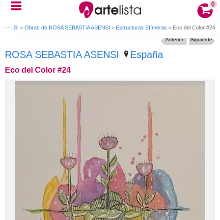
0
 ASENSI
>
Obras de ROSA SEBASTIA ASENSI
>
Estructuras Efímeras
>
Eco del Color #24
Anterior
Siguiente
ROSA SEBASTIA ASENSI
España
Eco del Color #24