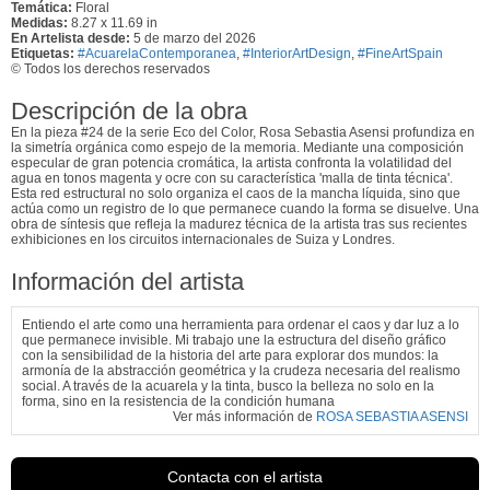
Temática:
Floral
Medidas:
8.27 x 11.69 in
En Artelista desde:
5 de marzo del 2026
Etiquetas:
#AcuarelaContemporanea
,
​#InteriorArtDesign
,
​#FineArtSpain
© Todos los derechos reservados
Descripción de la obra
En la pieza #24 de la serie Eco del Color, Rosa Sebastia Asensi profundiza en
la simetría orgánica como espejo de la memoria. Mediante una composición
especular de gran potencia cromática, la artista confronta la volatilidad del
agua en tonos magenta y ocre con su característica 'malla de tinta técnica'.
Esta red estructural no solo organiza el caos de la mancha líquida, sino que
actúa como un registro de lo que permanece cuando la forma se disuelve. Una
obra de síntesis que refleja la madurez técnica de la artista tras sus recientes
exhibiciones en los circuitos internacionales de Suiza y Londres.
Información del artista
Entiendo el arte como una herramienta para ordenar el caos y dar luz a lo
que permanece invisible. Mi trabajo une la estructura del diseño gráfico
con la sensibilidad de la historia del arte para explorar dos mundos: la
armonía de la abstracción geométrica y la crudeza necesaria del realismo
social. A través de la acuarela y la tinta, busco la belleza no solo en la
forma, sino en la resistencia de la condición humana
Ver más información de
ROSA SEBASTIA ASENSI
Contacta con el artista