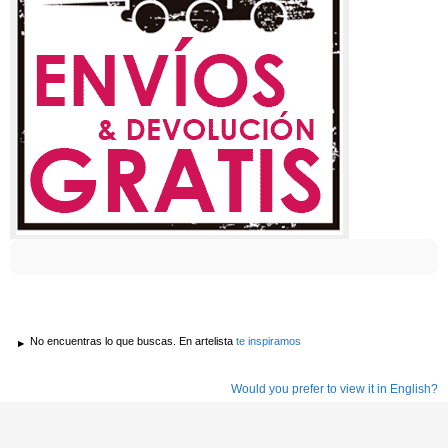
No encuentras lo que buscas. En artelista
te inspiramos
Would you prefer to view it in English?