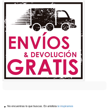
No encuentras lo que buscas. En artelista
te inspiramos