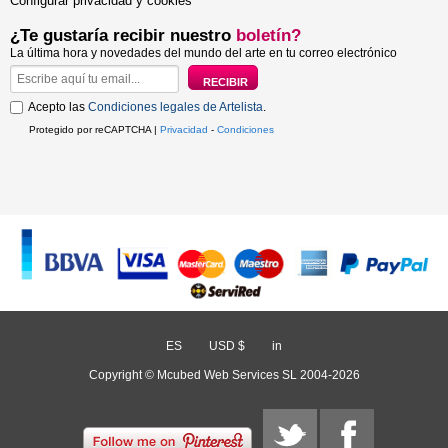
Configurar privacidad y cookies
¿Te gustaría recibir nuestro
boletín?
La última hora y novedades del mundo del arte en tu correo electrónico
Acepto las
Condiciones legales de Artelista
.
Protegido por reCAPTCHA |
Privacidad
-
Condiciones
ES
/
USD $
/
in
Copyright © Mcubed Web Services SL 2004-2026