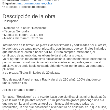
Etiquetas:
mar
,
contemporaneo
,
olas
© Todos los derechos reservados
Descripción de la obra
Descripción:
• Nombre de la obra: ‘‘Respicere’’
• Técnica: Serigrafía
• Medida de la obra: 30x30 cm
• Medida del marco: 32x32 cm
Información de la firma: Las piezas vienen firmadas y certificadas por el artista,
lo que hace que tenga mayor plusvalía. Legitimamos que son tirajes limitados
que nunca se vuelven a hacer. ATENCIÓN no compres imitaciones, el
certificado de autenticidad es el que le da el valor a tu pieza.
Valor agregado: Todas nuestras piezas están cuidadosamente seleccionadas
por un consejo curatorial. Al ser obras de artistas emergentes, en lo que el
artista va creciendo la pieza va adquiriendo valor, por lo tanto, va generando
plusvalía.
# de piezas: Tirajes limitados de 20 piezas.
Tipo de papel: Papel entrada Rag Natural de 290 g/m2, 100% algodón con
una superficie lisa.
Artista: Fernando Moreno
Temática: “Respicere’’ es la voz del Latín que significa Mirar, mirar hacia atrás
y, es la raíz de la palabra respeto. En mi propuesta gráfica propongo una ola
que nos remita a mirarnos a nosotros mismos, ahí tenemos todas las
respuestas, un arte que nos enseñe a ver dentro de nosotros, es lo que busco,