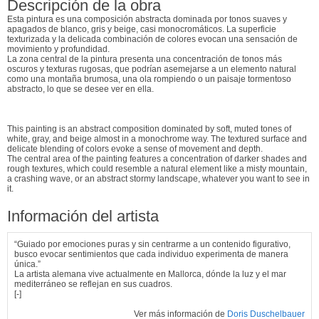
Descripción de la obra
Esta pintura es una composición abstracta dominada por tonos suaves y
apagados de blanco, gris y beige, casi monocromáticos. La superficie
texturizada y la delicada combinación de colores evocan una sensación de
movimiento y profundidad.
La zona central de la pintura presenta una concentración de tonos más
oscuros y texturas rugosas, que podrían asemejarse a un elemento natural
como una montaña brumosa, una ola rompiendo o un paisaje tormentoso
abstracto, lo que se desee ver en ella.
This painting is an abstract composition dominated by soft, muted tones of
white, gray, and beige almost in a monochrome way. The textured surface and
delicate blending of colors evoke a sense of movement and depth.
The central area of the painting features a concentration of darker shades and
rough textures, which could resemble a natural element like a misty mountain,
a crashing wave, or an abstract stormy landscape, whatever you want to see in
it.
Información del artista
“Guiado por emociones puras y sin centrarme a un contenido figurativo,
busco evocar sentimientos que cada individuo experimenta de manera
única.”
La artista alemana vive actualmente en Mallorca, dónde la luz y el mar
mediterráneo se reflejan en sus cuadros.
[-]
Ver más información de
Doris Duschelbauer