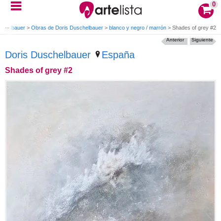
0
schelbauer
>
Obras de Doris Duschelbauer
>
blanco y negro / marrón
>
Shades of grey #2
Anterior
Siguiente
Doris Duschelbauer
España
Shades of grey #2