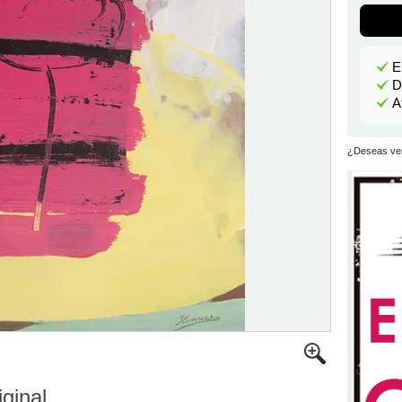
E
D
A
¿Deseas ver
iginal