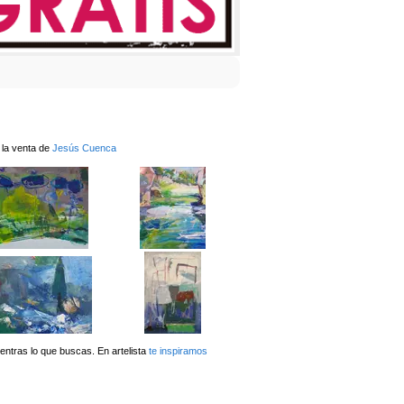
 la venta de
Jesús Cuenca
ntras lo que buscas. En artelista
te inspiramos