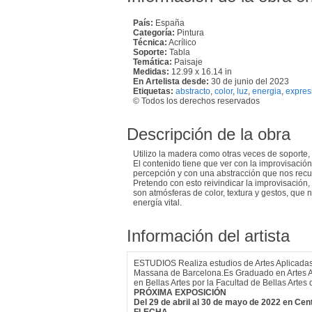
País:
España
Categoría:
Pintura
Técnica:
Acrílico
Soporte:
Tabla
Temática:
Paisaje
Medidas:
12.99 x 16.14 in
En Artelista desde:
30 de junio del 2023
Etiquetas:
abstracto
,
color
,
luz
,
energia
,
expres
© Todos los derechos reservados
Descripción de la obra
Utilizo la madera como otras veces de soporte, y
El contenido tiene que ver con la improvisación, el
percepción y con una abstracción que nos recue
Pretendo con esto reivindicar la improvisación
son atmósferas de color, textura y gestos, que
energía vital.
Información del artista
ESTUDIOS Realiza estudios de Artes Aplicadas y
Massana de Barcelona.Es Graduado en Artes Ap
en Bellas Artes por la Facultad de Bellas Arte
PRÓXIMA EXPOSICIÓN
Del 29 de abril al 30 de mayo de 2022 en Ce
FLECHA.