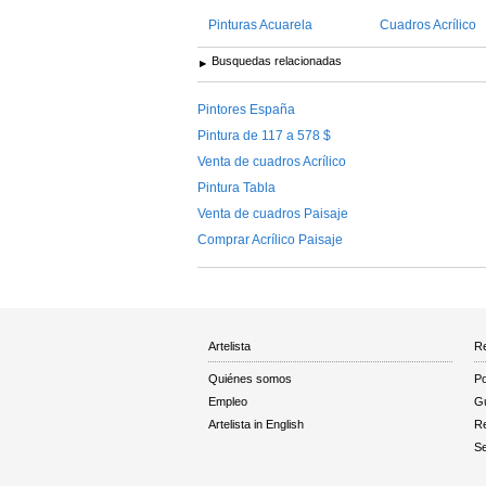
Pinturas Acuarela
Cuadros Acrílico
Busquedas relacionadas
Pintores España
Pintura de 117 a 578 $
Venta de cuadros Acrílico
Pintura Tabla
Venta de cuadros Paisaje
Comprar Acrílico Paisaje
Artelista
Re
Quiénes somos
Po
Empleo
Gu
Artelista in English
R
Se