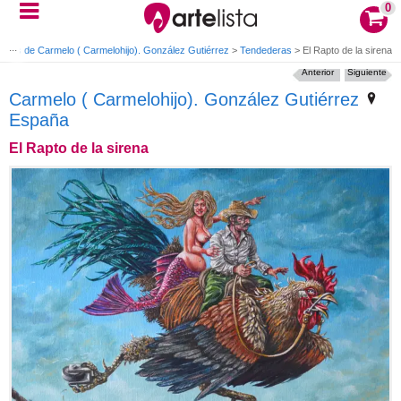
0
bras de Carmelo ( Carmelohijo). González Gutiérrez
>
Tendederas
>
El Rapto de la sirena
Anterior
Siguiente
Carmelo ( Carmelohijo). González Gutiérrez
España
El Rapto de la sirena