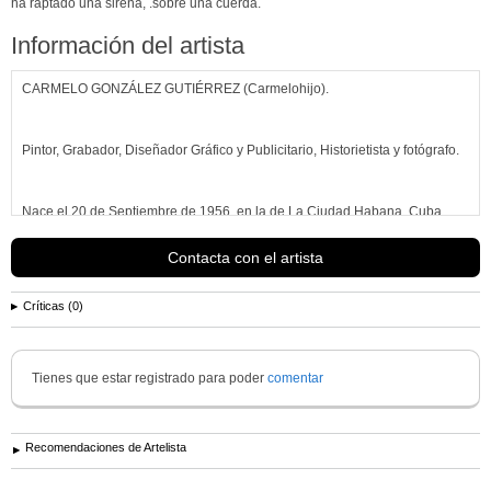
ha raptado una sirena, .sobre una cuerda.
Información del artista
CARMELO GONZÁLEZ GUTIÉRREZ (Carmelohijo).
Pintor, Grabador, Diseñador Gráfico y Publicitario, Historietista y fotógrafo.
Nace el 20 de Septiembre de 1956, en la de La Ciudad Habana, Cuba.
Contacta con el artista
Hijo de padres grabadores y pintores: Ana Rosa y Carmelo figuras cimeras
ambos de las Artes Plásticas
Críticas (0)
Cubanas del Siglo XX, permanentes en las salas del Museo Nacional de
Bellas Artes de La Habana.
Tienes que estar registrado para poder
comentar
Desde 1976 trabaja como Historietista (dibujante de Comics), en la
Dirección de
Recomendaciones de Artelista
Ver más información de
Carmelo ( Carmelohijo). González Gutiérrez