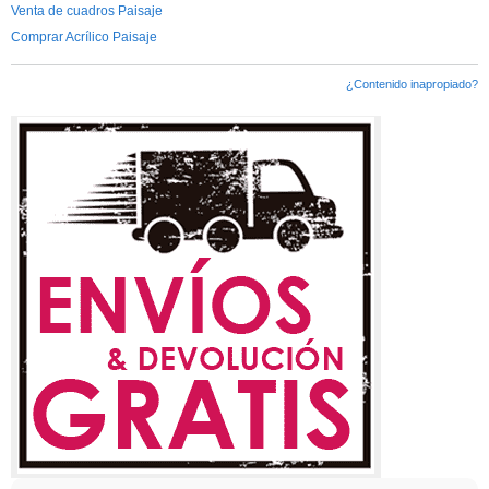
Venta de cuadros Paisaje
Comprar Acrílico Paisaje
¿Contenido inapropiado?