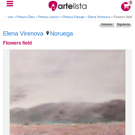
0
s de arte
>
Pintura Óleo
>
Pintura Lienzo
>
Pintura Paisaje
>
Elena Virenova
>
Flowers field
Anterior
Siguiente
Elena Virenova
Noruega
Flowers field