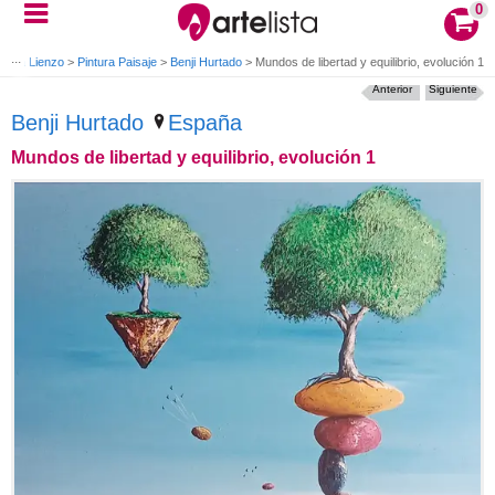
0
ntura Lienzo
>
Pintura Paisaje
>
Benji Hurtado
>
Mundos de libertad y equilibrio, evolución 1
Anterior
Siguiente
Benji Hurtado
España
Mundos de libertad y equilibrio, evolución 1