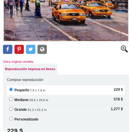
Obra original vendida
Reproducción impresa en lienzo
Comprar reproducción
229 $
Pequeño
7,9 x 7,9 in
578 $
Mediano
29,6 x 29,6 in
1.277 $
Grande
51,2 x 51,2 in
Personalizado
229 $