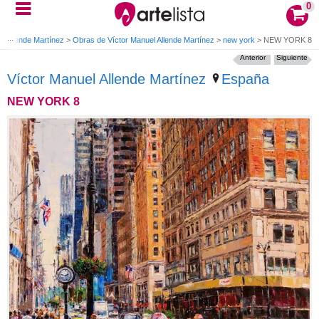
0
l Allende Martínez
>
Obras de Víctor Manuel Allende Martínez
>
new york
>
NEW YORK 8
Anterior
Siguiente
Víctor Manuel Allende Martínez
España
NEW YORK 8