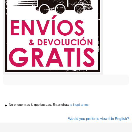
No encuentras lo que buscas. En artelista
te inspiramos
Would you prefer to view it in English?