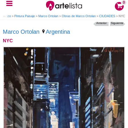
0
a Lienzo
>
Pintura Paisaje
>
Marco Ortolan
>
Obras de Marco Ortolan
>
CIUDADES
>
NYC
Anterior
Siguiente
Marco Ortolan
Argentina
NYC