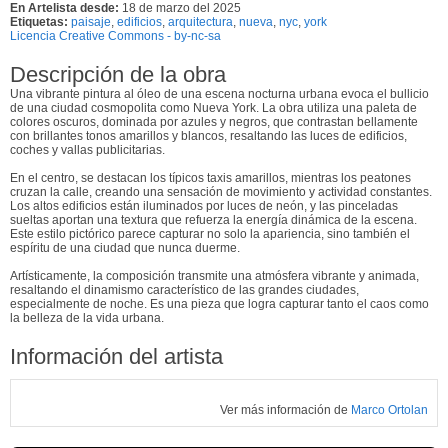
En Artelista desde:
18 de marzo del 2025
Etiquetas:
paisaje
,
edificios
,
arquitectura
,
nueva
,
nyc
,
york
Licencia Creative Commons - by-nc-sa
Descripción de la obra
Una vibrante pintura al óleo de una escena nocturna urbana evoca el bullicio
de una ciudad cosmopolita como Nueva York. La obra utiliza una paleta de
colores oscuros, dominada por azules y negros, que contrastan bellamente
con brillantes tonos amarillos y blancos, resaltando las luces de edificios,
coches y vallas publicitarias.
En el centro, se destacan los típicos taxis amarillos, mientras los peatones
cruzan la calle, creando una sensación de movimiento y actividad constantes.
Los altos edificios están iluminados por luces de neón, y las pinceladas
sueltas aportan una textura que refuerza la energía dinámica de la escena.
Este estilo pictórico parece capturar no solo la apariencia, sino también el
espíritu de una ciudad que nunca duerme.
Artísticamente, la composición transmite una atmósfera vibrante y animada,
resaltando el dinamismo característico de las grandes ciudades,
especialmente de noche. Es una pieza que logra capturar tanto el caos como
la belleza de la vida urbana.
Información del artista
Ver más información de
Marco Ortolan