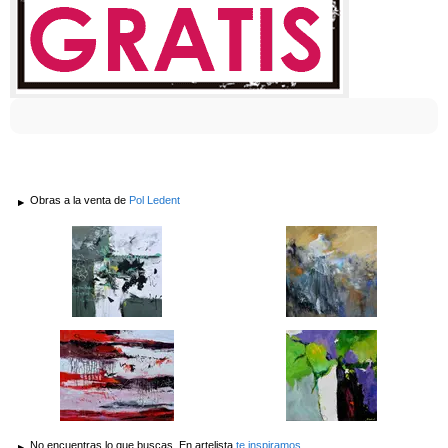
Obras a la venta de
Pol Ledent
No encuentras lo que buscas. En artelista
te inspiramos