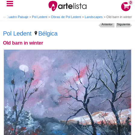
0
zo
>
Cuadro Paisaje
>
Pol Ledent
>
Obras de Pol Ledent
>
Landscapes
>
Old barn in winter
Anterior
Siguiente
Pol Ledent
Bélgica
Old barn in winter