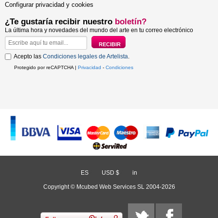
Configurar privacidad y cookies
¿Te gustaría recibir nuestro
boletín?
La última hora y novedades del mundo del arte en tu correo electrónico
Acepto las
Condiciones legales de Artelista
.
Protegido por reCAPTCHA |
Privacidad
-
Condiciones
ES
/
USD $
/
in
Copyright © Mcubed Web Services SL 2004-2026