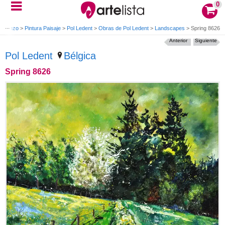
0
a Lienzo
>
Pintura Paisaje
>
Pol Ledent
>
Obras de Pol Ledent
>
Landscapes
>
Spring 8626
Anterior
Siguiente
Pol Ledent
Bélgica
Spring 8626