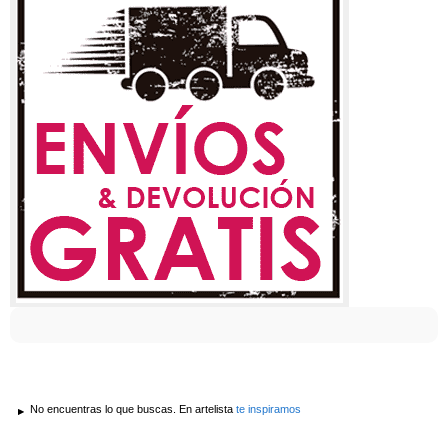
No encuentras lo que buscas. En artelista
te inspiramos