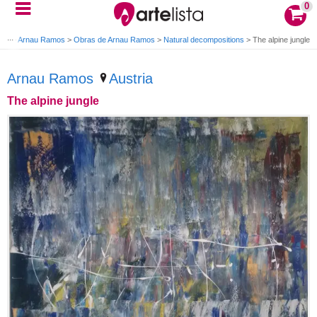
0
aje
>
Arnau Ramos
>
Obras de Arnau Ramos
>
Natural decompositions
>
The alpine jungle
Arnau Ramos
Austria
The alpine jungle