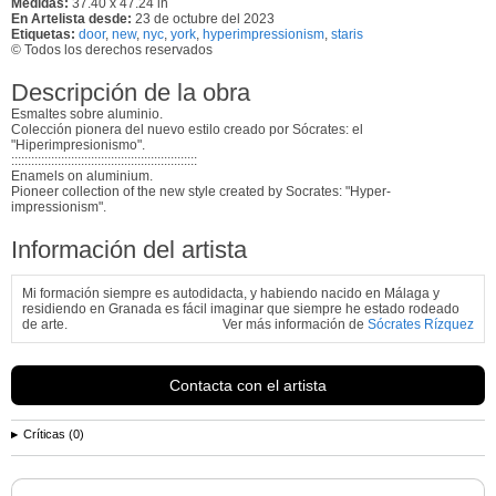
Medidas:
37.40 x 47.24 in
En Artelista desde:
23 de octubre del 2023
Etiquetas:
door
,
new
,
nyc
,
york
,
hyperimpressionism
,
staris
© Todos los derechos reservados
Descripción de la obra
Esmaltes sobre aluminio.
Colección pionera del nuevo estilo creado por Sócrates: el
"Hiperimpresionismo".
::::::::::::::::::::::::::::::::::::::::::::::::::::::::
Enamels on aluminium.
Pioneer collection of the new style created by Socrates: "Hyper-
impressionism".
Información del artista
Mi formación siempre es autodidacta, y habiendo nacido en Málaga y
residiendo en Granada es fácil imaginar que siempre he estado rodeado
de arte.
Ver más información de
Sócrates Rízquez
Contacta con el artista
Críticas (0)