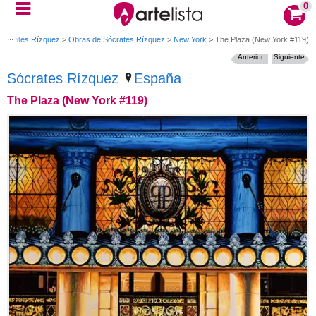
0
Sócrates Rízquez
>
Obras de Sócrates Rízquez
>
New York
>
The Plaza (New York #119)
Anterior
Siguiente
Sócrates Rízquez
España
The Plaza (New York #119)