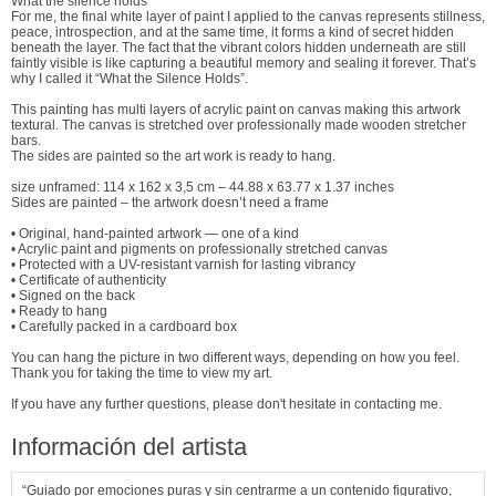
What the silence holds
For me, the final white layer of paint I applied to the canvas represents stillness,
peace, introspection, and at the same time, it forms a kind of secret hidden
beneath the layer. The fact that the vibrant colors hidden underneath are still
faintly visible is like capturing a beautiful memory and sealing it forever. That’s
why I called it “What the Silence Holds”.
This painting has multi layers of acrylic paint on canvas making this artwork
textural. The canvas is stretched over professionally made wooden stretcher
bars.
The sides are painted so the art work is ready to hang.
size unframed: 114 x 162 x 3,5 cm – 44.88 x 63.77 x 1.37 inches
Sides are painted – the artwork doesn’t need a frame
• Original, hand-painted artwork — one of a kind
• Acrylic paint and pigments on professionally stretched canvas
• Protected with a UV-resistant varnish for lasting vibrancy
• Certificate of authenticity
• Signed on the back
• Ready to hang
• Carefully packed in a cardboard box
You can hang the picture in two different ways, depending on how you feel.
Thank you for taking the time to view my art.
If you have any further questions, please don't hesitate in contacting me.
Información del artista
“Guiado por emociones puras y sin centrarme a un contenido figurativo,