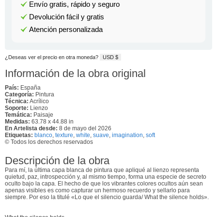
Envío gratis, rápido y seguro
Devolución fácil y gratis
Atención personalizada
¿Deseas ver el precio en otra moneda?
USD $
Información de la obra original
País:
España
Categoría:
Pintura
Técnica:
Acrílico
Soporte:
Lienzo
Temática:
Paisaje
Medidas:
63.78 x 44.88 in
En Artelista desde:
8 de mayo del 2026
Etiquetas:
blanco
,
texture
,
white
,
suave
,
imagination
,
soft
© Todos los derechos reservados
Descripción de la obra
Para mí, la última capa blanca de pintura que apliqué al lienzo representa
quietud, paz, introspección y, al mismo tiempo, forma una especie de secreto
oculto bajo la capa. El hecho de que los vibrantes colores ocultos aún sean
apenas visibles es como capturar un hermoso recuerdo y sellarlo para
siempre. Por eso la titulé «Lo que el silencio guarda/ What the silence holds».