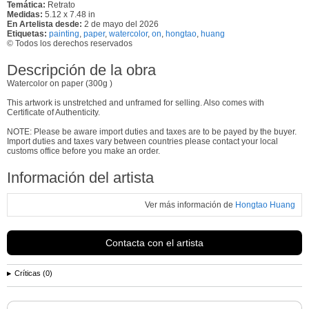
Temática:
Retrato
Medidas:
5.12 x 7.48 in
En Artelista desde:
2 de mayo del 2026
Etiquetas:
painting
,
paper
,
watercolor
,
on
,
hongtao
,
huang
© Todos los derechos reservados
Descripción de la obra
Watercolor on paper (300g )
This artwork is unstretched and unframed for selling. Also comes with
Certificate of Authenticity.
NOTE: Please be aware import duties and taxes are to be payed by the buyer.
Import duties and taxes vary between countries please contact your local
customs office before you make an order.
Información del artista
Ver más información de
Hongtao Huang
Contacta con el artista
Críticas (0)