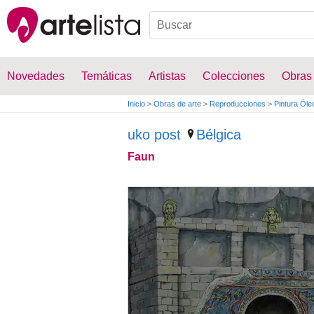
Novedades
Temáticas
Artistas
Colecciones
Obras
Inicio
>
Obras de arte
>
Reproducciones
>
Pintura Óle
uko post
Bélgica
Faun