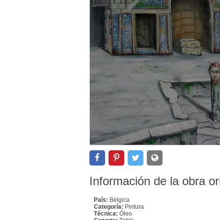
Información de la obra or
País:
Bélgica
Categoría:
Pintura
Técnica:
Óleo