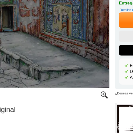
Entrega
Detalles 
E
D
A
¿Deseas ver
iginal