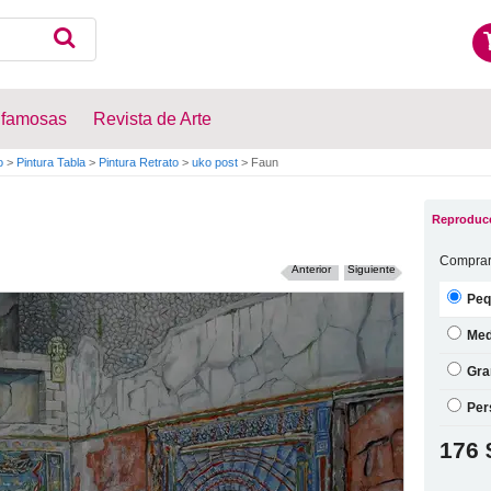
 famosas
Revista de Arte
o
>
Pintura Tabla
>
Pintura Retrato
>
uko post
>
Faun
Reproducc
Comprar
Anterior
Siguiente
Peq
Med
Gra
Per
176 