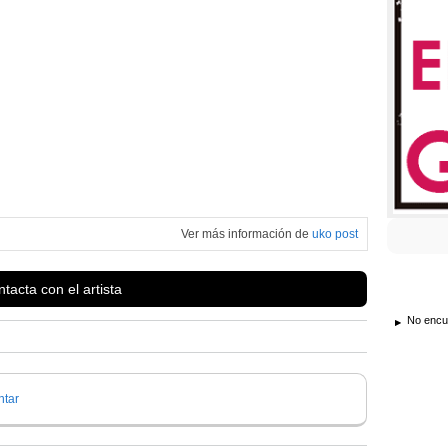
Ver más información de
uko post
tacta con el artista
No encue
tar