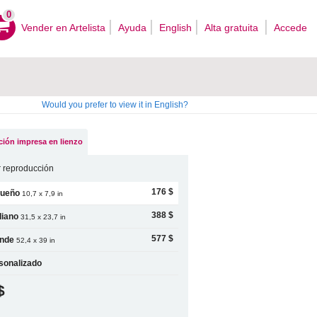
0
Vender en Artelista
Ayuda
English
Alta gratuita
Accede
Would you prefer to view it in English?
ión impresa en lienzo
 reproducción
176 $
ueño
10,7 x 7,9 in
388 $
iano
31,5 x 23,7 in
577 $
nde
52,4 x 39 in
sonalizado
$