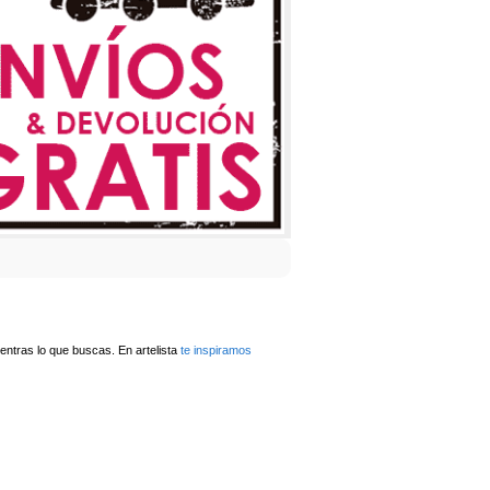
ntras lo que buscas. En artelista
te inspiramos