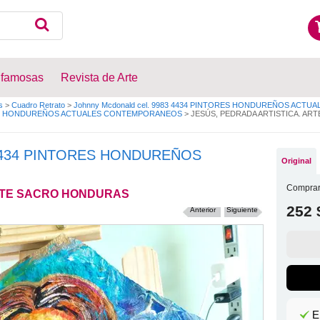
 famosas
Revista de Arte
s
>
Cuadro Retrato
>
Johnny Mcdonald cel. 9983 4434 PINTORES HONDUREÑOS ACTUA
S HONDUREÑOS ACTUALES CONTEMPORANEOS
>
JESÚS, PEDRADA ARTISTICA. A
3 4434 PINTORES HONDUREÑOS
Original
Comprar
ARTE SACRO HONDURAS
252 
Anterior
Siguiente
E