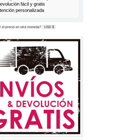
evolución fácil y gratis
tención personalizada
 el precio en otra moneda?
USD $