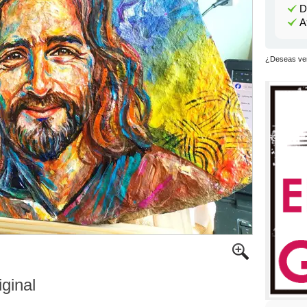
D
A
¿Deseas ver
iginal