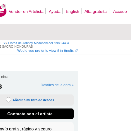
0
Vender en Artelista
Ayuda
English
Alta gratuita
Accede
LES
>
Obras de Johnny Mcdonald cel. 9983 4434
RTE SACRO HONDURAS
Would you prefer to view it in English?
 obra
$
Detalles de la obra »
Añadir a mi lista de deseos
Contacta con el artista
nvío gratis, rápido y seguro