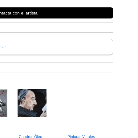
tacta con el artista
tar
Cuadros Óleo
Pinturas Vitrales