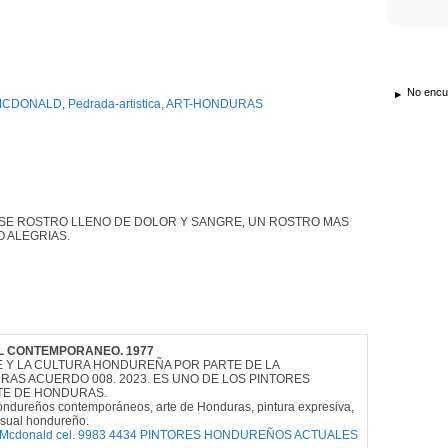
No encue
MCDONALD
,
Pedrada-artistica
,
ART-HONDURAS
 ESE ROSTRO LLENO DE DOLOR Y SANGRE, UN ROSTRO MAS
 ALEGRIAS.
L CONTEMPORANEO. 1977
 Y LA CULTURA HONDUREÑA POR PARTE DE LA
RAS ACUERDO 008. 2023. ES UNO DE LOS PINTORES
TE DE HONDURAS.
hondureños contemporáneos, arte de Honduras, pintura expresiva,
isual hondureño.
 Mcdonald cel. 9983 4434 PINTORES HONDUREÑOS ACTUALES