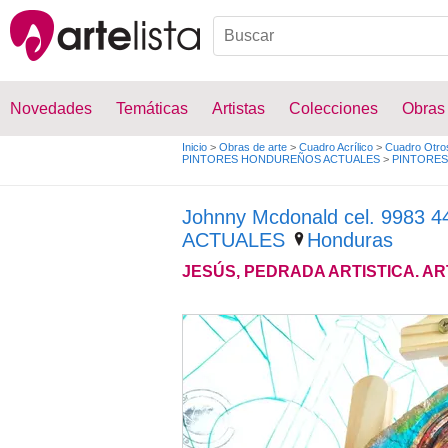
Novedades
Temáticas
Artistas
Colecciones
Obras
Inicio
>
Obras de arte
>
Cuadro Acrílico
>
Cuadro Otro
PINTORES HONDUREÑOS ACTUALES
>
PINTORE
Johnny Mcdonald cel. 998
ACTUALES
Honduras
JESÚS, PEDRADA ARTISTICA. 