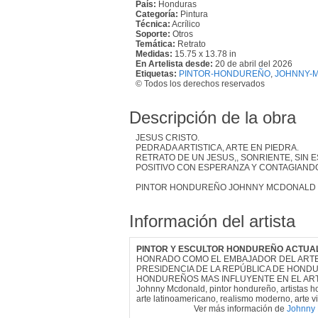
País:
Honduras
Categoría:
Pintura
Técnica:
Acrílico
Soporte:
Otros
Temática:
Retrato
Medidas:
15.75 x 13.78 in
En Artelista desde:
20 de abril del 2026
Etiquetas:
PINTOR-HONDUREÑO
,
JOHNNY-
© Todos los derechos reservados
Descripción de la obra
JESUS CRISTO.
PEDRADA ARTISTICA, ARTE EN PIEDRA.
RETRATO DE UN JESUS,, SONRIENTE, SIN
POSITIVO CON ESPERANZA Y CONTAGIANDO
PINTOR HONDUREÑO JOHNNY MCDONALD
Información del artista
PINTOR Y ESCULTOR HONDUREÑO ACTUA
HONRADO COMO EL EMBAJADOR DEL ARTE
PRESIDENCIA DE LA REPÚBLICA DE HONDU
HONDUREÑOS MAS INFLUYENTE EN EL AR
Johnny Mcdonald, pintor hondureño, artistas 
arte latinoamericano, realismo moderno, arte v
Ver más información de
Johnny