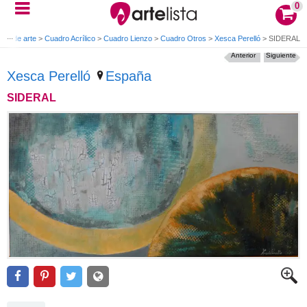
0
ras de arte
>
Cuadro Acrílico
>
Cuadro Lienzo
>
Cuadro Otros
>
Xesca Perelló
>
SIDERAL
Anterior
Siguiente
Xesca Perelló
España
SIDERAL