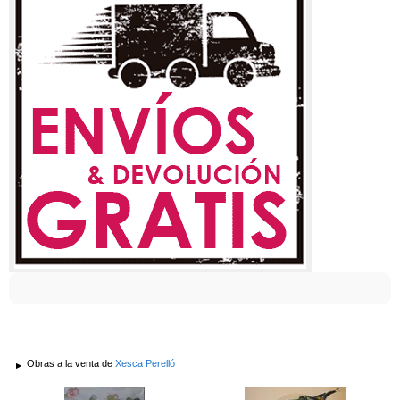
Obras a la venta de
Xesca Perelló