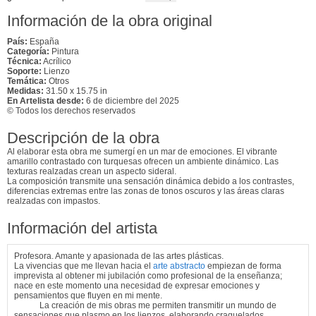
Información de la obra original
País:
España
Categoría:
Pintura
Técnica:
Acrílico
Soporte:
Lienzo
Temática:
Otros
Medidas:
31.50 x 15.75 in
En Artelista desde:
6 de diciembre del 2025
© Todos los derechos reservados
Descripción de la obra
Al elaborar esta obra me sumergí en un mar de emociones. El vibrante
amarillo contrastado con turquesas ofrecen un ambiente dinámico. Las
texturas realzadas crean un aspecto sideral.
La composición transmite una sensación dinámica debido a los contrastes,
diferencias extremas entre las zonas de tonos oscuros y las áreas claras
realzadas con impastos.
Información del artista
Profesora. Amante y apasionada de las artes plásticas.
La vivencias que me llevan hacia el
arte abstracto
empiezan de forma
imprevista al obtener mi jubilación como profesional de la enseñanza;
nace en este momento una necesidad de expresar emociones y
pensamientos que fluyen en mi mente.
La creación de mis obras me permiten transmitir un mundo de
sensaciones que plasmo en los lienzos ,elaborando craquelados,