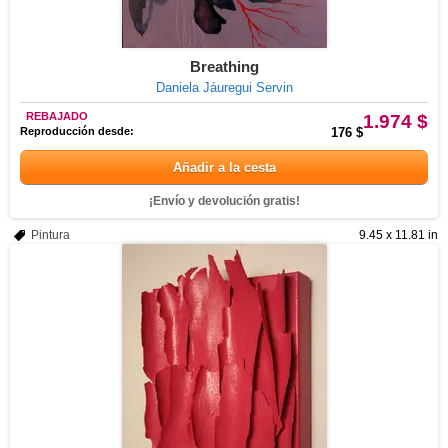
Breathing
Daniela Jáuregui Servin
REBAJADO
1.974 $
Reproducción desde:
176 $
Añadir a la cesta
¡Envío y devolución gratis!
Pintura
9.45 x 11.81 in