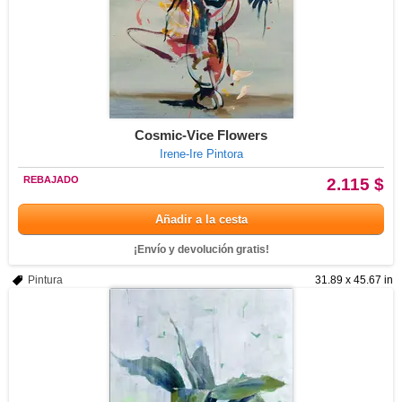
Cosmic-Vice Flowers
Irene-Ire Pintora
REBAJADO
2.115 $
Añadir a la cesta
¡Envío y devolución gratis!
Pintura
31.89 x 45.67 in