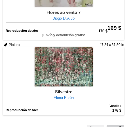
Flores ao vento 7
Diogo D\'Alvo
169 $
Reproducción desde:
176 $
¡Envío y devolución gratis!
Pintura
47.24 x 31.50 in
Silvestre
Elena Barón
Vendida
Reproducción desde:
176 $